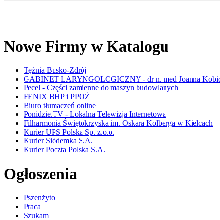
Nowe Firmy w Katalogu
Tężnia Busko-Zdrój
GABINET LARYNGOLOGICZNY - dr n. med Joanna Kobio
Pecel - Części zamienne do maszyn budowlanych
FENIX BHP i PPOŻ
Biuro tłumaczeń online
Ponidzie.TV - Lokalna Telewizja Internetowa
Filharmonia Świętokrzyska im. Oskara Kolberga w Kielcach
Kurier UPS Polska Sp. z.o.o.
Kurier Siódemka S.A.
Kurier Poczta Polska S.A.
Ogłoszenia
Pszenżyto
Praca
Szukam