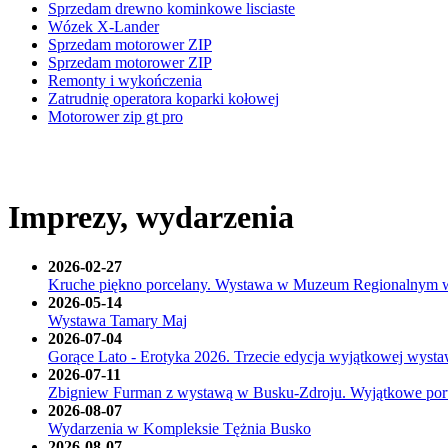
Sprzedam drewno kominkowe lisciaste
Wózek X-Lander
Sprzedam motorower ZIP
Sprzedam motorower ZIP
Remonty i wykończenia
Zatrudnię operatora koparki kołowej
Motorower zip gt pro
Imprezy, wydarzenia
2026-02-27
Kruche piękno porcelany. Wystawa w Muzeum Regionalnym 
2026-05-14
Wystawa Tamary Maj
2026-07-04
Gorące Lato - Erotyka 2026. Trzecie edycja wyjątkowej wyst
2026-07-11
Zbigniew Furman z wystawą w Busku-Zdroju. Wyjątkowe portret
2026-08-07
Wydarzenia w Kompleksie Tężnia Busko
2026-08-07