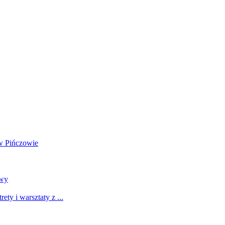
w Pińczowie
awy
y i warsztaty z ...