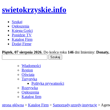
swietokrzyskie.info
Szukaj
Ogłoszenia
Księga Gości
Ponidzie TV
Katalog Firm
Dodaj Firmę
Piątek, 07 sierpnia 2026
, Do końca roku
146
dni Imieniny:
Donaty,
Wiadomości
Region
Oświata
Turystyka
Polityka prywatności
Rozrywka
Ogłoszenia
Katalog firm
strona główna
>
Katalog Firm
>
Samorządy,urzędy,instytucje
> Agen