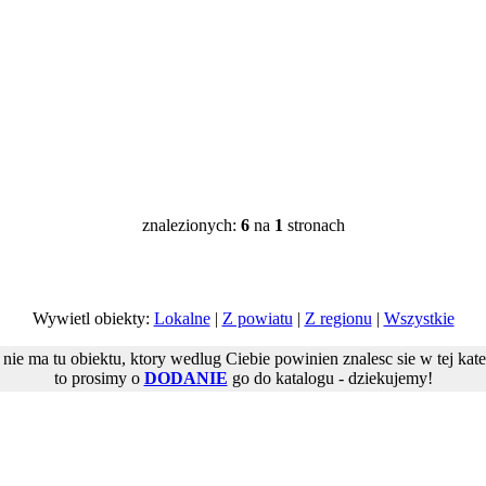
znalezionych:
6
na
1
stronach
Wywietl obiekty:
Lokalne
|
Z powiatu
|
Z regionu
|
Wszystkie
i nie ma tu obiektu, ktory wedlug Ciebie powinien znalesc sie w tej kate
to prosimy o
DODANIE
go do katalogu - dziekujemy!