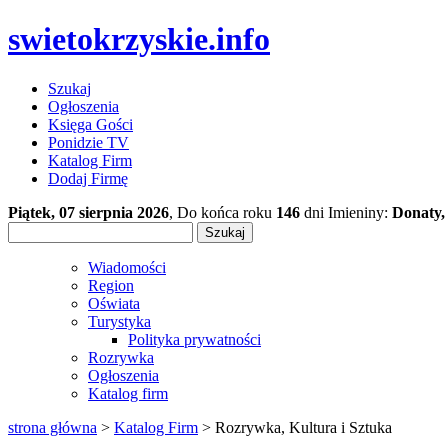
swietokrzyskie.info
Szukaj
Ogłoszenia
Księga Gości
Ponidzie TV
Katalog Firm
Dodaj Firmę
Piątek, 07 sierpnia 2026
, Do końca roku
146
dni Imieniny:
Donaty,
Wiadomości
Region
Oświata
Turystyka
Polityka prywatności
Rozrywka
Ogłoszenia
Katalog firm
strona główna
>
Katalog Firm
> Rozrywka, Kultura i Sztuka