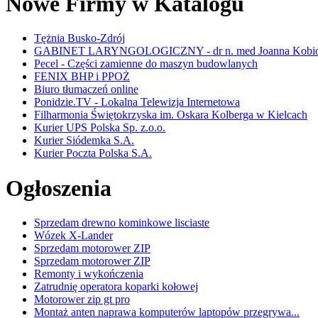
Nowe Firmy w Katalogu
Tężnia Busko-Zdrój
GABINET LARYNGOLOGICZNY - dr n. med Joanna Kobio
Pecel - Części zamienne do maszyn budowlanych
FENIX BHP i PPOŻ
Biuro tłumaczeń online
Ponidzie.TV - Lokalna Telewizja Internetowa
Filharmonia Świętokrzyska im. Oskara Kolberga w Kielcach
Kurier UPS Polska Sp. z.o.o.
Kurier Siódemka S.A.
Kurier Poczta Polska S.A.
Ogłoszenia
Sprzedam drewno kominkowe lisciaste
Wózek X-Lander
Sprzedam motorower ZIP
Sprzedam motorower ZIP
Remonty i wykończenia
Zatrudnię operatora koparki kołowej
Motorower zip gt pro
Montaż anten naprawa komputerów laptopów przegrywa...