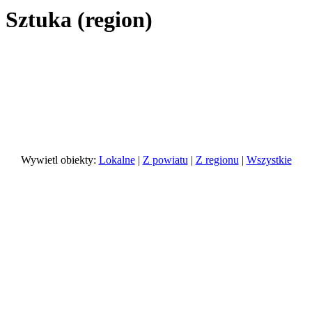
 Sztuka (region)
Wywietl obiekty:
Lokalne
|
Z powiatu
|
Z regionu
|
Wszystkie