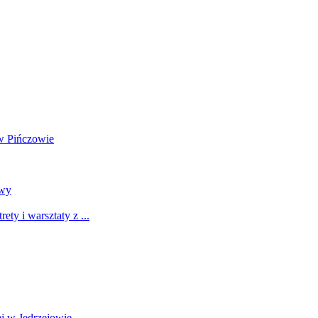
w Pińczowie
awy
y i warsztaty z ...
j w Jędrzejowie