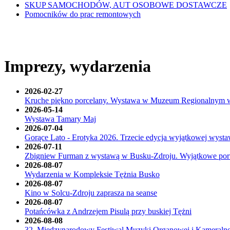
SKUP SAMOCHODÓW, AUT OSOBOWE DOSTAWCZE
Pomocników do prac remontowych
Imprezy, wydarzenia
2026-02-27
Kruche piękno porcelany. Wystawa w Muzeum Regionalnym 
2026-05-14
Wystawa Tamary Maj
2026-07-04
Gorące Lato - Erotyka 2026. Trzecie edycja wyjątkowej wyst
2026-07-11
Zbigniew Furman z wystawą w Busku-Zdroju. Wyjątkowe portret
2026-08-07
Wydarzenia w Kompleksie Tężnia Busko
2026-08-07
Kino w Solcu-Zdroju zaprasza na seanse
2026-08-07
Potańcówka z Andrzejem Pisulą przy buskiej Tężni
2026-08-08
32. Międzynarodowy Festiwal Muzyki Organowej i Kameralne