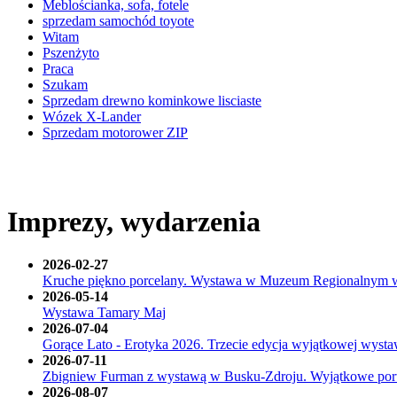
Meblościanka, sofa, fotele
sprzedam samochód toyote
Witam
Pszenżyto
Praca
Szukam
Sprzedam drewno kominkowe lisciaste
Wózek X-Lander
Sprzedam motorower ZIP
Imprezy, wydarzenia
2026-02-27
Kruche piękno porcelany. Wystawa w Muzeum Regionalnym 
2026-05-14
Wystawa Tamary Maj
2026-07-04
Gorące Lato - Erotyka 2026. Trzecie edycja wyjątkowej wyst
2026-07-11
Zbigniew Furman z wystawą w Busku-Zdroju. Wyjątkowe portret
2026-08-07