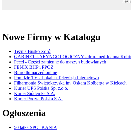
Jesl
Nowe Firmy w Katalogu
Tężnia Busko-Zdrój
GABINET LARYNGOLOGICZNY - dr n. med Joanna Kobio
Pecel - Części zamienne do maszyn budowlanych
FENIX BHP i PPOŻ
Biuro tłumaczeń online
Ponidzie.TV - Lokalna Telewizja Internetowa
Filharmonia Świętokrzyska im. Oskara Kolberga w Kielcach
Kurier UPS Polska Sp. z.o.o.
Kurier Siódemka S.A.
Kurier Poczta Polska S.A.
Ogłoszenia
50 latka SPOTKANIA