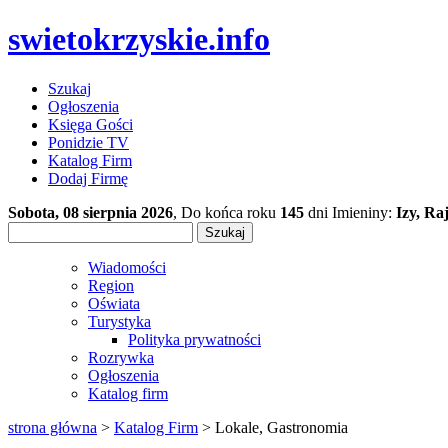
swietokrzyskie.info
Szukaj
Ogłoszenia
Księga Gości
Ponidzie TV
Katalog Firm
Dodaj Firmę
Sobota, 08 sierpnia 2026
, Do końca roku
145
dni Imieniny:
Izy, R
Wiadomości
Region
Oświata
Turystyka
Polityka prywatności
Rozrywka
Ogłoszenia
Katalog firm
strona główna
>
Katalog Firm
> Lokale, Gastronomia