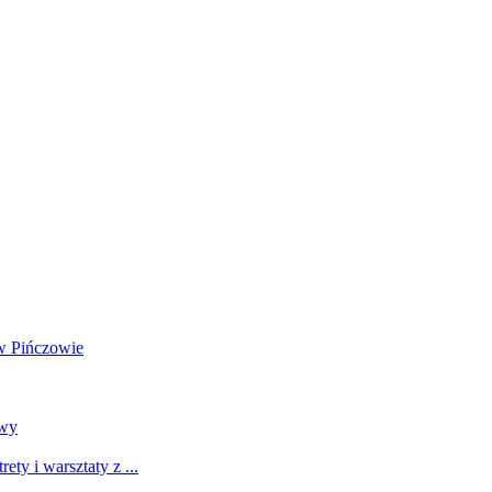
w Pińczowie
awy
y i warsztaty z ...