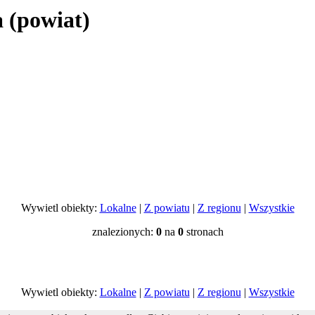
 (powiat)
Wywietl obiekty:
Lokalne
|
Z powiatu
|
Z regionu
|
Wszystkie
znalezionych:
0
na
0
stronach
Wywietl obiekty:
Lokalne
|
Z powiatu
|
Z regionu
|
Wszystkie