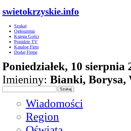
swietokrzyskie.info
Szukaj
Ogłoszenia
Księga Gości
Ponidzie TV
Katalog Firm
Dodaj Firmę
Poniedziałek, 10 sierpnia
Imieniny:
Bianki, Borysa
Wiadomości
Region
Oświata