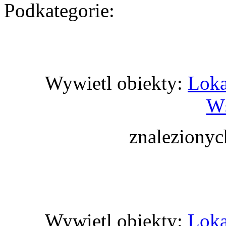
Podkategorie:
Wywietl obiekty:
Loka
Ws
znaleziony
Wywietl obiekty:
Loka