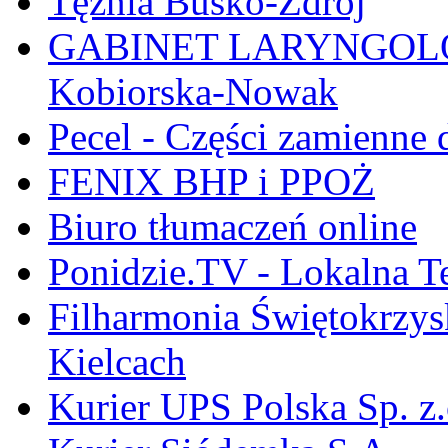
Tężnia Busko-Zdrój
GABINET LARYNGOLOGI
Kobiorska-Nowak
Pecel - Części zamienne
FENIX BHP i PPOŻ
Biuro tłumaczeń online
Ponidzie.TV - Lokalna T
Filharmonia Świętokrzys
Kielcach
Kurier UPS Polska Sp. z.