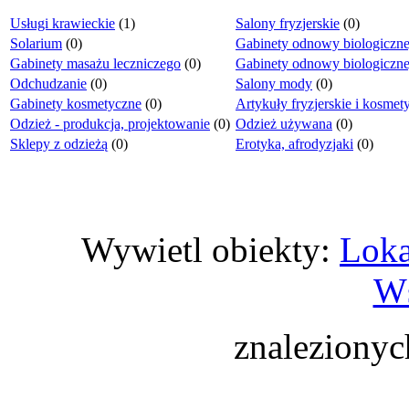
Usługi krawieckie
(1)
Salony fryzjerskie
(0)
Solarium
(0)
Gabinety odnowy biologiczne
Gabinety masażu leczniczego
(0)
Gabinety odnowy biologiczn
Odchudzanie
(0)
Salony mody
(0)
Gabinety kosmetyczne
(0)
Artykuły fryzjerskie i kosmet
Odzież - produkcja, projektowanie
(0)
Odzież używana
(0)
Sklepy z odzieżą
(0)
Erotyka, afrodyzjaki
(0)
Wywietl obiekty:
Loka
Ws
znaleziony